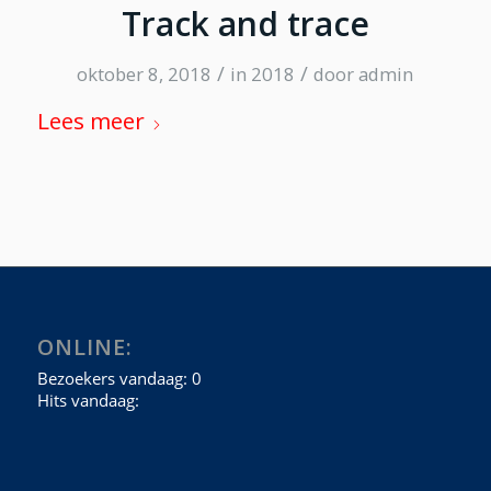
Track and trace
/
/
oktober 8, 2018
in
2018
door
admin
Lees meer
ONLINE: