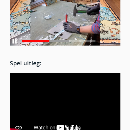
00:24
|
00:57
Spel uitleg: