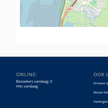
ONLINE:
OOK 
Dromen a
Mooie fot
Harlingen