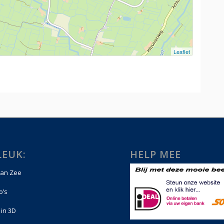
LEUK:
HELP MEE
an Zee
o’s
 in 3D